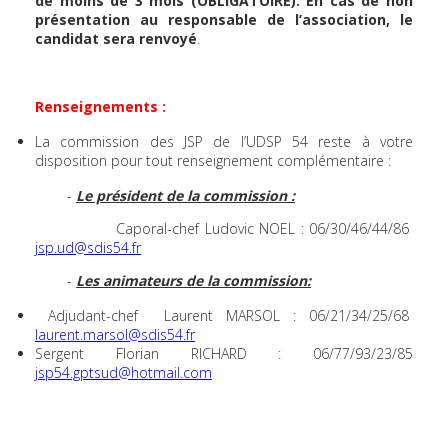
de moins de 3
mois (
OBLIGATOIRE
).
En cas de non
présentation au responsable de l’association, le
candidat sera
renvoyé
.
Renseignements :
La commission des JSP de l’UDSP 54 reste à votre
disposition pour tout renseignement complémentaire :
-
Le président de la commission :
Caporal-chef Ludovic NOEL : 06/30/46/44/86
jsp.ud@sdis54.fr
-
Les animateurs de la commission:
Adjudant-chef Laurent MARSOL : 06/21/34/25/68
laurent.marsol@sdis54.fr
Sergent Florian RICHARD : 06/77/93/23/85
jsp54.gptsud@hotmail.com